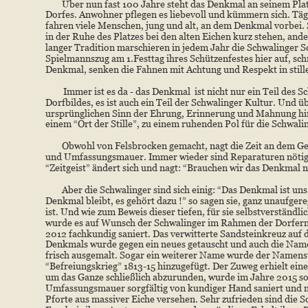
Über nun fast 100 Jahre steht das Denkmal an seinem Platz
Dorfes. Anwohner pflegen es liebevoll und kümmern sich. Täg
fahren viele Menschen, jung und alt, an dem Denkmal vorbei. 
in der Ruhe des Platzes bei den alten Eichen kurz stehen, ander
langer Tradition marschieren in jedem Jahr die Schwalinger 
Spielmannszug am 1.Festtag ihres Schützenfestes hier auf, sc
Denkmal, senken die Fahnen mit Achtung und Respekt in stil
Immer ist es da - das Denkmal  ist nicht nur ein Teil des S
Dorfbildes, es ist auch ein Teil der Schwalinger Kultur. Und ü
ursprünglichen Sinn der Ehrung, Erinnerung und Mahnung hina
einem “Ort der Stille”, zu einem ruhenden Pol für die Schwali
Obwohl von Felsbrocken gemacht, nagt die Zeit an dem G
und Umfassungsmauer. Immer wieder sind Reparaturen nötig.
“Zeitgeist” ändert sich und nagt: “Brauchen wir das Denkmal 
Aber die Schwalinger sind sich einig: “Das Denkmal ist uns 
Denkmal bleibt, es gehört dazu !” so sagen sie, ganz unaufgereg
ist. Und wie zum Beweis dieser tiefen, für sie selbstverständ
wurde es auf Wunsch der Schwalinger im Rahmen der Dorfern
2012 fachkundig saniert. Das verwitterte Sandsteinkreuz auf d
Denkmals wurde gegen ein neues getauscht und auch die Nam
frisch ausgemalt. Sogar ein weiterer Name wurde der Namens
“Befreiungskrieg” 1813-15 hinzugefügt. Der Zuweg erhielt eine
um das Ganze schließlich abzurunden, wurde im Jahre 2015 so
Umfassungsmauer sorgfältig von kundiger Hand saniert und m
Pforte aus massiver Eiche versehen. Sehr zufrieden sind die 