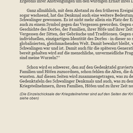
Ergebnis ihrer Anstrengungen um den würdigen Erhalt ihres 
Ganz allmählich, mit dem Abstand zu den früheren Ereignis
sogar wachsend, hat das Denkmal auch eine weitere Bedeutung
Schwalinger gewonnen. Es ist nicht mehr allein ein Platz der Er
auch zu einem Symbol gegen das Vergessen geworden. Gegen d
Geschichte des Dorfes, der Familien, ihrer Höfe und ihrer Zeit
Vergessen der Sitten, der Gebräuche und Traditionen. Gegen 
individuellen, einzigartigen Identität des Dorfes - in dieser so 
globalisierten, gleichmachenden Welt. Damit bewahrt bleibt, 
Schwalingen war und ist. Damit auch für die späteren Generat
bereit gehalten wird auf die menschliche, unvermeidliche Fra
sind meine Wurzeln?”
Schon wird es schwerer, den auf den Gedenktafel gravier
Familien und Höfen zuzuordnen, schon fehlen die Alten, die da
wussten. Auf diesen Seiten wird zusammengetragen, was zu d
Gedenktafeln des Schwalinger Denkmals und auch, was zu de
Kriegsteilnehmern, ihren Familien, Höfen und zu ihrer Zeit noc
(Die Einzelschicksale der Kriegsteilnehmer sind auf den Seiten der Kri
siehe oben)